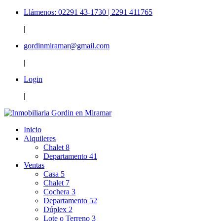
Llámenos: 02291 43-1730 | 2291 411765
|
gordinmiramar@gmail.com
|
Login
|
Inicio
Alquileres
Chalet
8
Departamento
41
Ventas
Casa
5
Chalet
7
Cochera
3
Departamento
52
Dúplex
2
Lote o Terreno
3