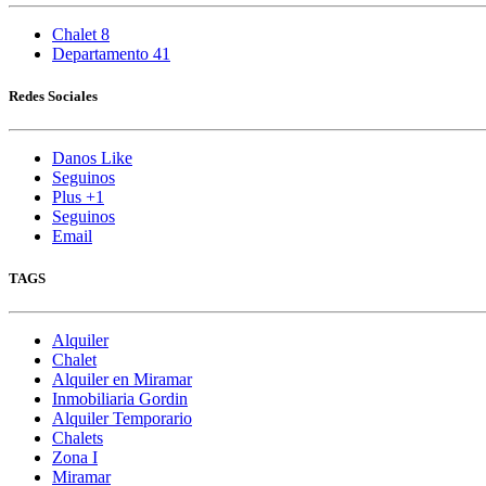
Chalet
8
Departamento
41
Redes Sociales
Danos Like
Seguinos
Plus +1
Seguinos
Email
TAGS
Alquiler
Chalet
Alquiler en Miramar
Inmobiliaria Gordin
Alquiler Temporario
Chalets
Zona I
Miramar