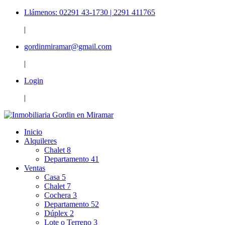
Llámenos: 02291 43-1730 | 2291 411765
|
gordinmiramar@gmail.com
|
Login
|
Inicio
Alquileres
Chalet
8
Departamento
41
Ventas
Casa
5
Chalet
7
Cochera
3
Departamento
52
Dúplex
2
Lote o Terreno
3